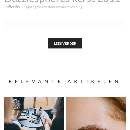
Collecties
14 jaar geleden
door
admin modeblog
LEES VERDER
RELEVANTE ARTIKELEN