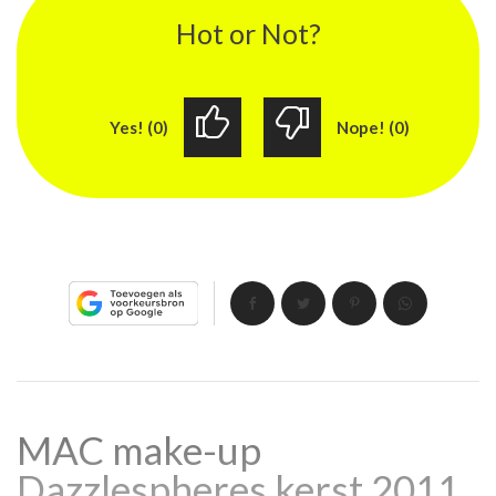
Hot or Not?
Yes! (0)
Nope! (0)
MAC make-up
Dazzlespheres kerst 2011