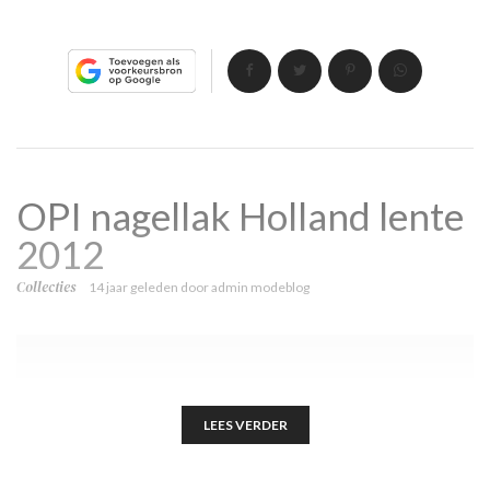
OPI nagellak Holland lente
2012
Collecties
14 jaar geleden
door
admin modeblog
LEES VERDER