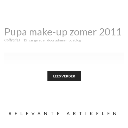
Pupa make-up zomer 2011
Collecties
15 jaar geleden
door
admin modeblog
LEES VERDER
RELEVANTE ARTIKELEN