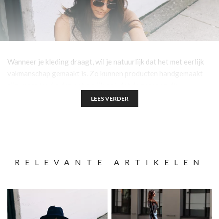
Wanneer je kleding draagt, wil je natuurlijk dat het met eerlijk
vakmanschap gemaakt is. Zo kunnen producten handgemaakt
zijn, maar je wilt dan natuurlijk ook dat de persoon die
bijvoorbeeld jouw jurk heeft gemaakt hier naar behoren voor is
LEES VERDER
betaald. Maar hoe weet je of dit gebeurd? En hoe gebeurd het
goed? In dit artikel geven we je hier wat meer informatie over
zodat je in de toekomst bewuste keuzes kan maken als het
aankomt op kleding. Ben je benieuwd? Lees snel verder.
RELEVANTE ARTIKELEN