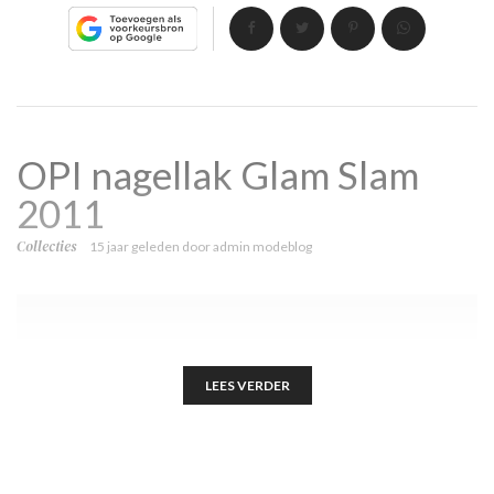
OPI nagellak Glam Slam
2011
Collecties
15 jaar geleden
door
admin modeblog
LEES VERDER