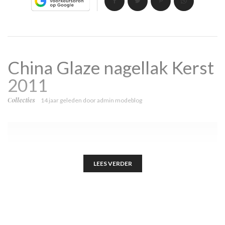
China Glaze nagellak Kerst
2011
Collecties
14 jaar geleden
door
admin modeblog
LEES VERDER