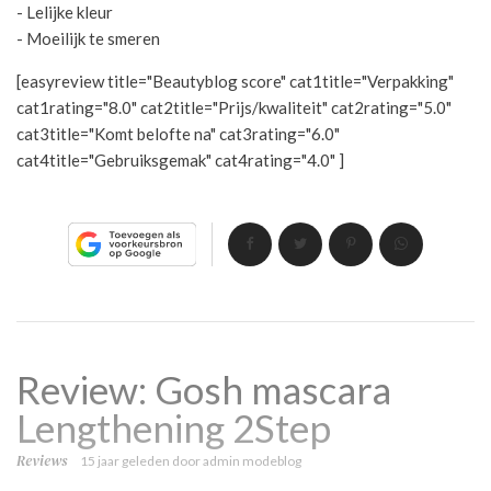
- Lelijke kleur
- Moeilijk te smeren
[easyreview title="Beautyblog score" cat1title="Verpakking"
cat1rating="8.0" cat2title="Prijs/kwaliteit" cat2rating="5.0"
cat3title="Komt belofte na" cat3rating="6.0"
cat4title="Gebruiksgemak" cat4rating="4.0" ]
Review: Gosh mascara
Lengthening 2Step
Reviews
15 jaar geleden
door
admin modeblog