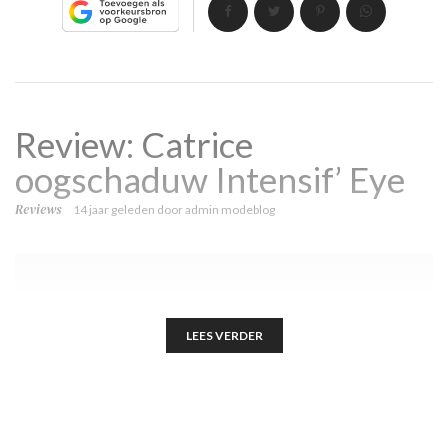
Review: Catrice
oogschaduw Intensif’ Eye
Reviews
14 jaar geleden
door
admin modeblog
LEES VERDER