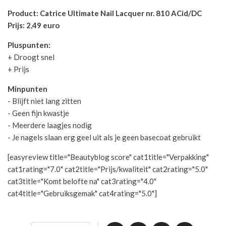
Product: Catrice Ultimate Nail Lacquer nr. 810 ACid/DC
Prijs: 2,49 euro
Pluspunten:
+ Droogt snel
+ Prijs
Minpunten
- Blijft niet lang zitten
- Geen fijn kwastje
- Meerdere laagjes nodig
- Je nagels slaan erg geel uit als je geen basecoat gebruikt
[easyreview title="Beautyblog score" cat1title="Verpakking"
cat1rating="7.0" cat2title="Prijs/kwaliteit" cat2rating="5.0"
cat3title="Komt belofte na" cat3rating="4.0"
cat4title="Gebruiksgemak" cat4rating="5.0"]