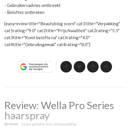
- Gebruikersadvies ontbreekt
- Beloftes ontbreken
[easyreview title="Beautyblog score" cat1title="Verpakking"
cat1rating="9.0" cat2title="Prijs/kwaliteit" cat2rating="5.5"
cat3title="Komt belofte na" cat3rating="4.0"
cat4title="Gebruiksgemak" cat4rating="8.0"]
Review: Wella Pro Series
haarspray
Reviews
13 jaar geleden
door
old beautyblog