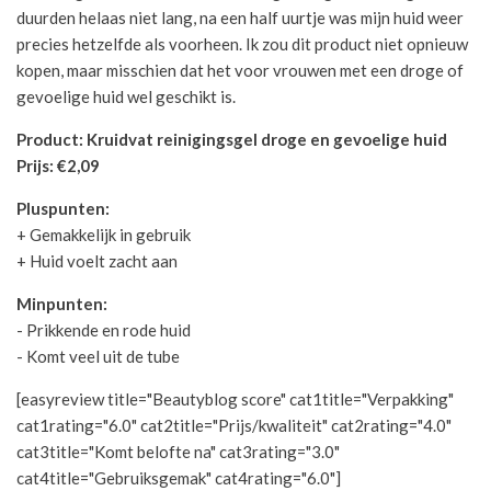
duurden helaas niet lang, na een half uurtje was mijn huid weer
precies hetzelfde als voorheen. Ik zou dit product niet opnieuw
kopen, maar misschien dat het voor vrouwen met een droge of
gevoelige huid wel geschikt is.
Product:
Kruidvat reinigingsgel droge en gevoelige huid
Prijs: €2,09
Pluspunten:
+ Gemakkelijk in gebruik
+ Huid voelt zacht aan
Minpunten:
- Prikkende en rode huid
- Komt veel uit de tube
[easyreview title="Beautyblog score" cat1title="Verpakking"
cat1rating="6.0" cat2title="Prijs/kwaliteit" cat2rating="4.0"
cat3title="Komt belofte na" cat3rating="3.0"
cat4title="Gebruiksgemak" cat4rating="6.0"]