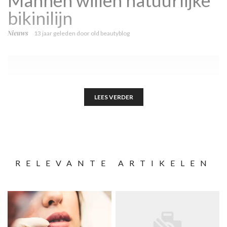
bikinilijn
Nieuws
13 jaar geleden
door
old beautyblog
LEES VERDER
RELEVANTE ARTIKELEN