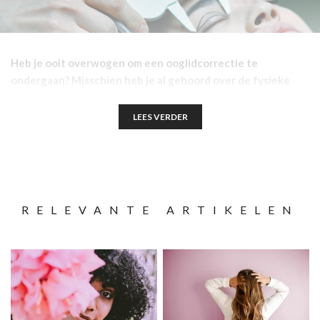
Heb je ooit overwogen om een ooglidcorrectie te
ondergaan? Misschien heb je al gehoord over de fysieke
voordelen, zoals een frissere uitstraling en verbeterd
gezichtsveld. Maar wist je dat deze cosmetische ingreep
LEES VERDER
ook aanzienlijke psychologische voordelen kan bieden?
Laten we eens dieper duiken in hoe een ooglidcorrectie
niet alleen je uiterlijk, maar ook je geestelijke welzijn kan
verbeteren.
RELEVANTE ARTIKELEN