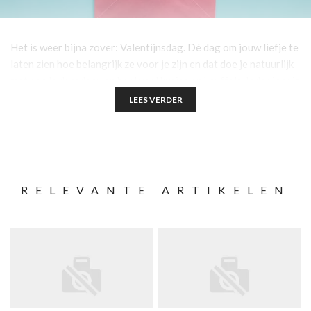
Het is weer bijna zover: Valentijnsdag. Dé dag om jouw liefje te
laten zien hoe belangrijk ze voor je zijn en dat doe je natuurlijk
met een leuk cadeau en heel veel kusjes en knuffels. Ieder jaar is
het opnieuw een uitdaging om een cadeau te kiezen om je
LEES VERDER
vriend of vriendin te laten zien hoeveel ze voor je betekenen.
Gelukkig zit je met beautycadeaus eigenlijk altijd goed.
Benieuwd wat voor beautycadeau het beste past bij jouw
partner? Lees dan maar snel verder!
RELEVANTE ARTIKELEN