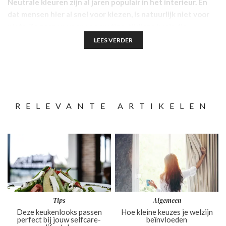
Neutrale kleuren zijn al jaren populair in het interieur. En
dat mensen hier al snel voor kiezen, is natuurlijk niet voor
niets. Ze zorgen voor een rustige, tijdloze basis die
makkelijk te combineren is met verschillende stijlen en
LEES VERDER
accessoires. Hoekbanken in zachte aardetinten, witte en
grijze tinten creëren een gevoel van ruimte en licht in de
woonkamer. Ook maken deze tinten het erg eenvoudig om
te spelen met contrasten, zoals een kleurrijk vloerkleed of
opvallende sierkussens. Zo wordt de woonkamer een plek
RELEVANTE ARTIKELEN
waar comfort en stijl perfect samenkomen. Welke kleuren
kun je zeker overwegen voor je eigen interieur? Je komt er
in dit blog alles over te weten.
Tips
Algemeen
Deze keukenlooks passen
Hoe kleine keuzes je welzijn
perfect bij jouw selfcare-
beïnvloeden