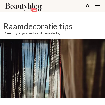
Raamdecoratie tips
House
1 jaar geleden
door
admin modeblog