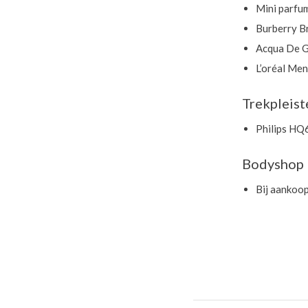
Mini parfu
Burberry B
Acqua De G
L’oréal Men
Trekpleist
Philips HQ
Bodyshop
Bij aankoop