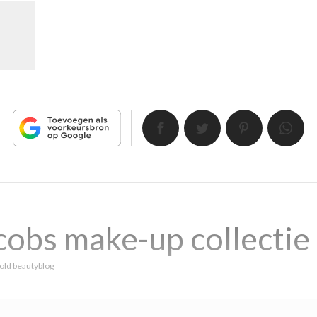
obs make-up collectie
old beautyblog