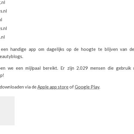
.nl
s.nl
nl
s.nl
.nl
 een handige app om dagelijks op de hoogte te blijven van de 
eautyblogs.
en we een mijlpaal bereikt. Er zijn 2.029 mensen die gebruik
p!
p downloaden via de
Apple app store
of
Google Play
.