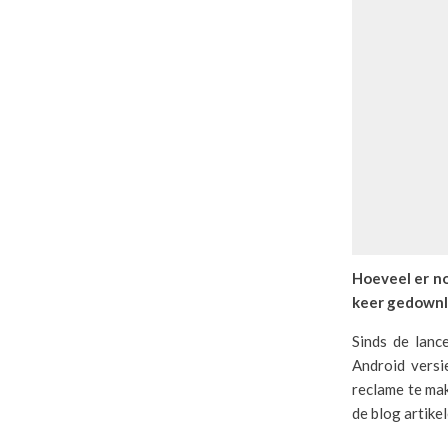
Hoeveel er no
keer gedownl
Sinds de lanc
Android versi
reclame te ma
de blog artike