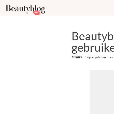
Beautyb
gebruik
Nieuws
14 jaar geleden
door