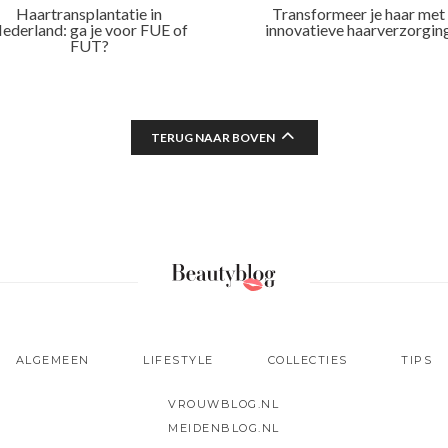
Haartransplantatie in
Transformeer je haar met
ederland: ga je voor FUE of
innovatieve haarverzorgin
FUT?
TERUG NAAR BOVEN
ALGEMEEN
LIFESTYLE
COLLECTIES
TIPS
VROUWBLOG.NL
MEIDENBLOG.NL