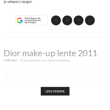
je wimpers langer.
Dior make-up lente 2011
Collecties
15 jaar geleden
door
admin modeblog
LEES VERDER