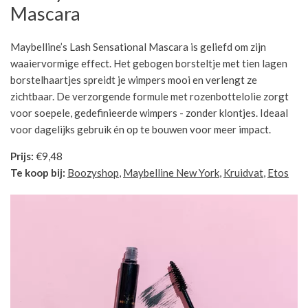
Mascara
Maybelline’s Lash Sensational Mascara is geliefd om zijn
waaiervormige effect. Het gebogen borsteltje met tien lagen
borstelhaartjes spreidt je wimpers mooi en verlengt ze
zichtbaar. De verzorgende formule met rozenbottelolie zorgt
voor soepele, gedefinieerde wimpers - zonder klontjes. Ideaal
voor dagelijks gebruik én op te bouwen voor meer impact.
Prijs:
€9,48
Te koop bij:
Boozyshop
,
Maybelline New York
,
Kruidvat
,
Etos