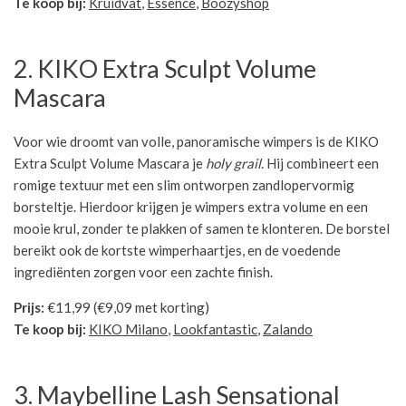
Te koop bij:
Kruidvat
,
Essence
,
Boozyshop
2. KIKO Extra Sculpt Volume
Mascara
Voor wie droomt van volle, panoramische wimpers is de KIKO
Extra Sculpt Volume Mascara je
holy grail
. Hij combineert een
romige textuur met een slim ontworpen zandlopervormig
borsteltje. Hierdoor krijgen je wimpers extra volume en een
mooie krul, zonder te plakken of samen te klonteren. De borstel
bereikt ook de kortste wimperhaartjes, en de voedende
ingrediënten zorgen voor een zachte finish.
Prijs:
€11,99 (€9,09 met korting)
Te koop bij:
KIKO Milano
,
Lookfantastic
,
Zalando
3. Maybelline Lash Sensational