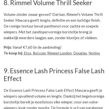
8. Rimmel Volume Thrill Seeker
Volume zónder zwaar gevoel? Dat kan. Rimmel's Volume Thrill
Seeker Mascara geeft lengte, definitie en een luchtige finish.
De romige textuur bevat panthenol voor zachte en soepele
wimpers. Met het zandlopervormige borsteltje breng je
makkelijk meerdere laagjes aan, zonder klontjes of vlekken.
Prijs:
Vanaf €7,60 (in de aanbieding)
Te koop bij:
Etos
,
Bol.com
,
Rimmel London
,
Douglas
,
Notino
9. Essence Lash Princess False Lash
Effect
De Essence Lash Princess False Lash Effect Mascara geeft je
wimpers opvallend volume en lengte. Dankzij het kegelvormige
borsteltje bereik je moeiteloos elke wimper, voor een valse-
wimpers-look zonder moeite. De formule is vrij van parabenen