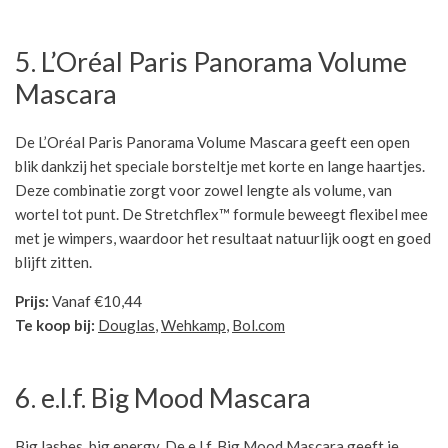
5. L’Oréal Paris Panorama Volume
Mascara
De L’Oréal Paris Panorama Volume Mascara geeft een open
blik dankzij het speciale borsteltje met korte en lange haartjes.
Deze combinatie zorgt voor zowel lengte als volume, van
wortel tot punt. De Stretchflex™ formule beweegt flexibel mee
met je wimpers, waardoor het resultaat natuurlijk oogt en goed
blijft zitten.
Prijs:
Vanaf €10,44
Te koop bij:
Douglas
,
Wehkamp
,
Bol.com
6. e.l.f. Big Mood Mascara
Big lashes, big energy. De e.l.f. Big Mood Mascara geeft je