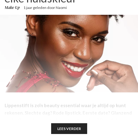
Make-Up
1 jaar geleden
door
Naomi
Lippenstift is zo’n beauty essential waar je altijd op kunt
rekenen. Slechte dag? Rode lipstick. Eerste date? Glanzend
nude. Geen zin om je helemaal op te maken? Bam, felroze op
je lippen en je voelt je direct opgewekt. Maar ja… welke
LEES VERDER
kleur staat jou nou écht goed?