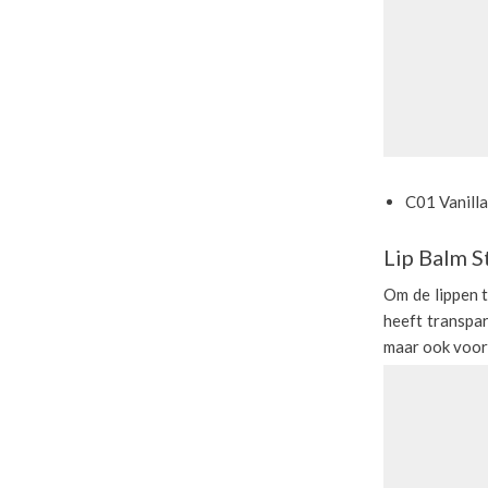
C01 Vanill
Lip Balm S
Om de lippen t
heeft transpar
maar ook voorz