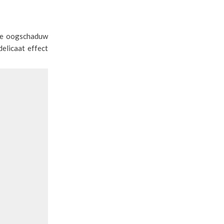
 de oogschaduw
elicaat effect