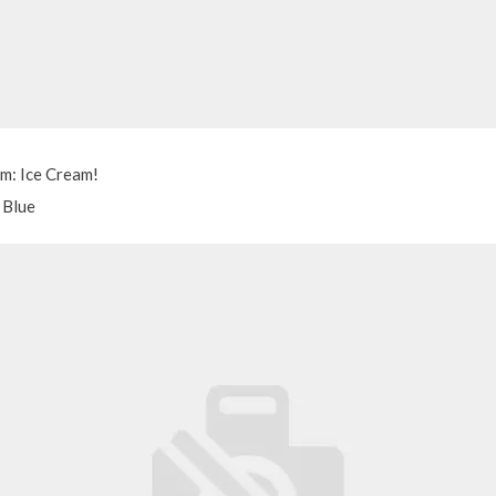
m: Ice Cream!
 Blue