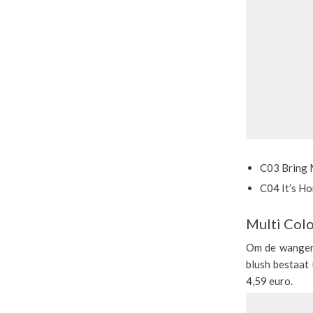
C03 Bring
C04 It’s H
Multi Colo
Om de wangen 
blush bestaat
4,59 euro.