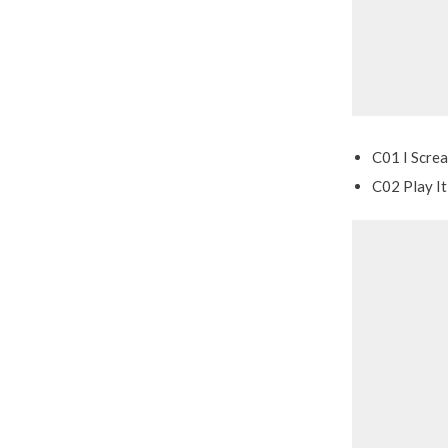
C01 I Screa
C02 Play It