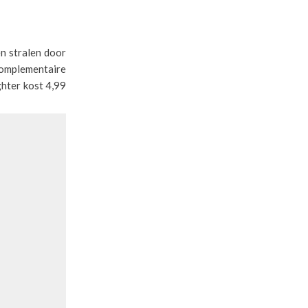
en stralen door
complementaire
ghter kost 4,99