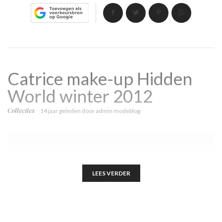
Catrice make-up Hidden
World winter 2012
Collecties
14 jaar geleden
door
admin modeblog
LEES VERDER