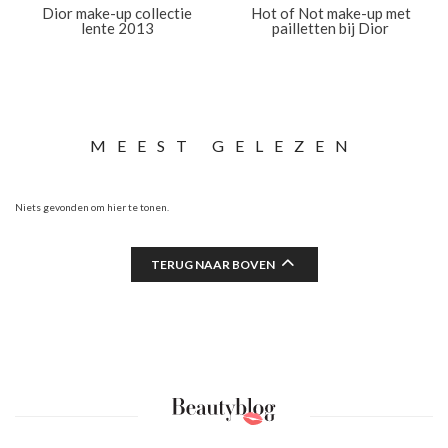
Dior make-up collectie
Hot of Not make-up met
lente 2013
pailletten bij Dior
MEEST GELEZEN
Niets gevonden om hier te tonen.
TERUG NAAR BOVEN