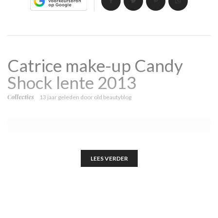
Catrice make-up Candy
Shock lente 2013
Collecties
13 jaar geleden
door
old beautyblog
LEES VERDER