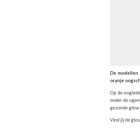
De modellen 
oranje oogsch
Op de oogleden
onder de ogen
gezonde glow e
Vind jij de gl