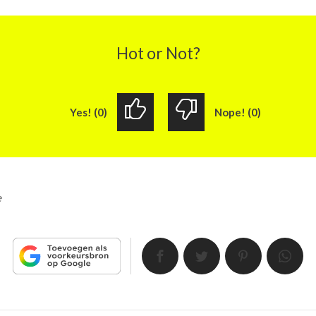
Hot or Not?
Yes! (0)
Nope! (0)
e