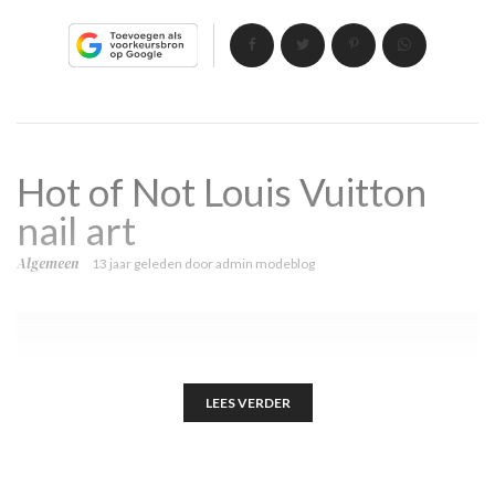
Hot of Not Louis Vuitton
nail art
Algemeen
13 jaar geleden
door
admin modeblog
LEES VERDER