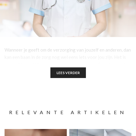
Wanneer je geeft om de verzorging van jouzelf en anderen, dan
kan een baan in de zorg nog wel eens iets voor jou zijn. Het is
natuurlijk moeilijk om op voorhand te zeggen of een bepaald
vakgebied geschikt is voor jou. Gelukkig hebben wij een aantal
LEES VERDER
handige tips zodat je meer komt te weten of werken in de zorg
iets voor jou is. Ben je benieuwd? Lees dan snel verder!
RELEVANTE ARTIKELEN