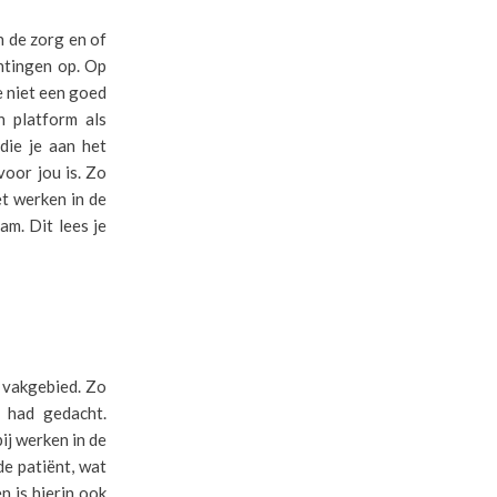
n de zorg en of
chtingen op. Op
e niet een goed
n platform als
die je aan het
voor jou is. Zo
et werken in de
am. Dit lees je
t vakgebied. Zo
n had gedacht.
ij werken in de
de patiënt, wat
n is hierin ook