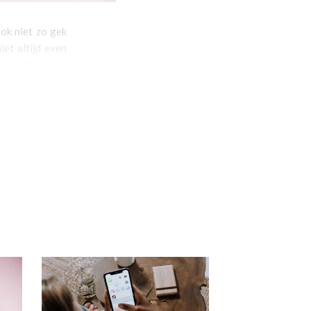
ok niet zo gek
et altijd even
gen dat je haar
er, want in dit