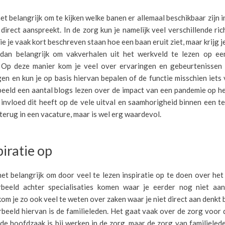
het belangrijk om te kijken welke banen er allemaal beschikbaar zijn i
 direct aanspreekt. In de zorg kun je namelijk veel verschillende ri
ie je vaak kort beschreven staan hoe een baan eruit ziet, maar krijg j
 dan belangrijk om vakverhalen uit het werkveld te lezen op ee
. Op deze manier kom je veel over ervaringen en gebeurtenissen 
en en kun je op basis hiervan bepalen of de functie misschien iets 
beeld een aantal blogs lezen over de impact van een pandemie op h
invloed dit heeft op de vele uitval en saamhorigheid binnen een te
t terug in een vacature, maar is wel erg waardevol.
iratie op
et belangrijk om door veel te lezen inspiratie op te doen over he
rbeeld achter specialisaties komen waar je eerder nog niet aa
kom je zo ook veel te weten over zaken waar je niet direct aan denkt b
beeld hiervan is de familieleden. Het gaat vaak over de zorg voor 
 de hoofdzaak is bij werken in de zorg, maar de zorg van familielede