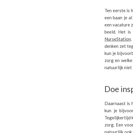
Ten eerste is 
een baan je al
een vacature z
beeld. Het is
NurseStation
denken zet teg
kun je bijvoor
zorg en welke 
natuurlijk nie
Doe insp
Daarnaast is h
kun je bijvoo
Tegelijkertijd 
zorg. Een voor
natuurlijk ook