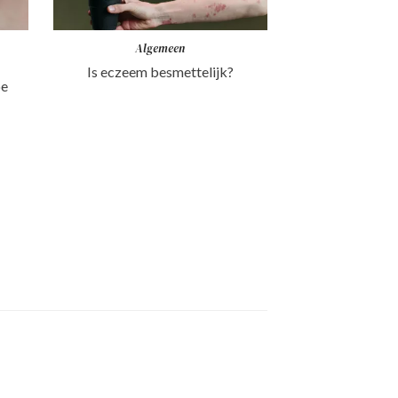
Algemeen
Is eczeem besmettelijk?
oe