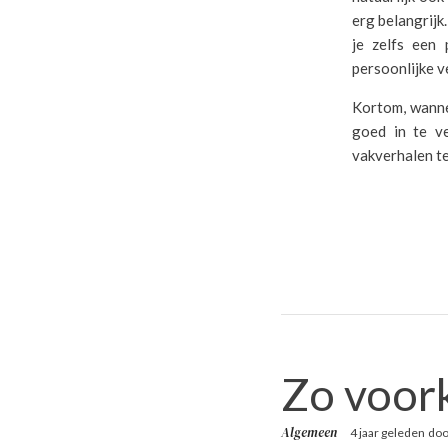
erg belangrijk
je zelfs een
persoonlijke v
Kortom, wannee
goed in te v
vakverhalen te
Zo voork
Algemeen
4 jaar geleden
do