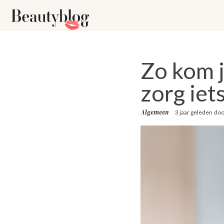
Zo kom j
zorg iets
Algemeen
3 jaar geleden
do