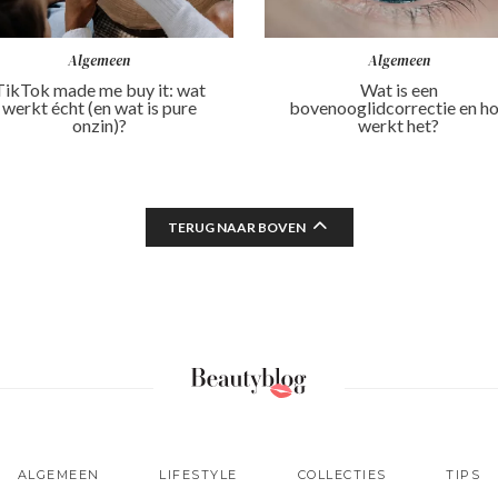
Algemeen
Algemeen
TikTok made me buy it: wat
Wat is een
werkt écht (en wat is pure
bovenooglidcorrectie en h
onzin)?
werkt het?
TERUG NAAR BOVEN
ALGEMEEN
LIFESTYLE
COLLECTIES
TIPS