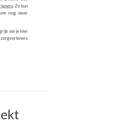
rleners
. Zo kun
m om nog meer
rijk om je hier
zorgverleners
eekt