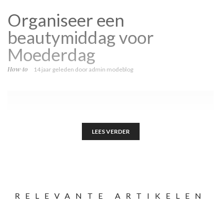
Organiseer een
beautymiddag voor
Moederdag
How-to
14 jaar geleden
door
admin modeblog
LEES VERDER
RELEVANTE ARTIKELEN