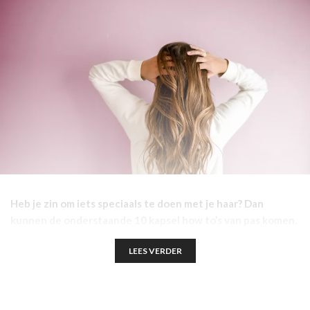
Heb je zin om iets speciaals te doen met je haar? Dan
kunnen de onderstaande 10 kapsel how to’s van pas komen.
LEES VERDER