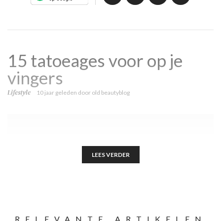
15 tatoeages voor op je
vingers
Lifestyle
10 jaar geleden
door
old beautyblog
LEES VERDER
RELEVANTE ARTIKELEN