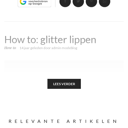
How to: glitter lippen
How-to
14 jaar geleden
door
admin modeblog
LEES VERDER
RELEVANTE ARTIKELEN