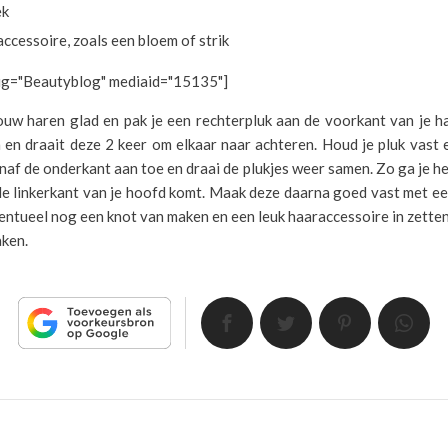
ek
ccessoire, zoals een bloem of strik
fig="Beautyblog" mediaid="15135"]
ouw haren glad en pak je een rechterpluk aan de voorkant van je ha
 en draait deze 2 keer om elkaar naar achteren. Houd je pluk vast
naf de onderkant aan toe en draai de plukjes weer samen. Zo ga je he
de linkerkant van je hoofd komt. Maak deze daarna goed vast met ee
ventueel nog een knot van maken en een leuk haaraccessoire in zetten
aken.