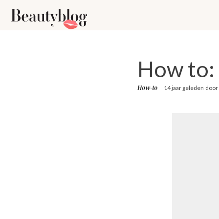
How to: 
How-to
14 jaar geleden
door