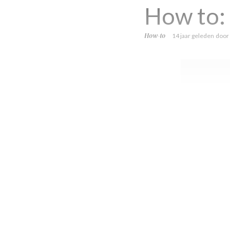
How to:
How-to
14 jaar geleden
door