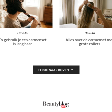
How-to
How-to
o gebruik je een carmenset
Alles over de carmenset m
in lang haar
grote rollers
TERUG NAAR BOVEN