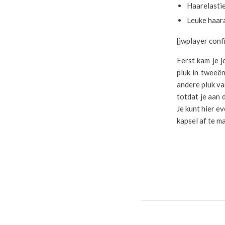
Haarelasti
Leuke haara
[jwplayer con
Eerst kam je j
pluk in tweeën
andere pluk va
totdat je aan 
Je kunt hier e
kapsel af te m