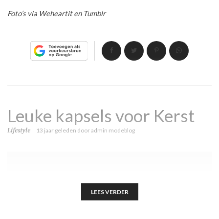
Foto’s via Weheartit en Tumblr
Leuke kapsels voor Kerst
Lifestyle
13 jaar geleden
door
admin modeblog
LEES VERDER