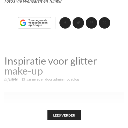
Foto’s via Weheartit en Tumblr
Inspiratie voor glitter
make-up
Lifestyle
13 jaar geleden
door
admin modeblog
LEES VERDER