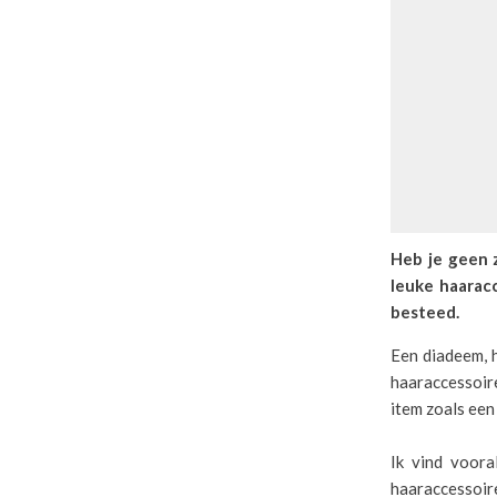
Heb je geen z
leuke haaracc
besteed.
Een diadeem, h
haaraccessoire
item zoals een
Ik vind voora
haaraccessoir