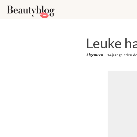
Leuke ha
Algemeen
14 jaar geleden
d