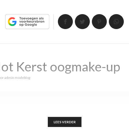
Not Kerst oogmake-up
oor
admin modeblog
LEES VERDER