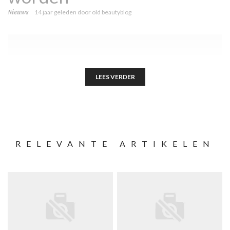
Nieuws
14 jaar geleden
door
old beautyblog
LEES VERDER
RELEVANTE ARTIKELEN