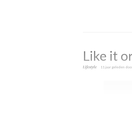
Like it o
Lifestyle
11 jaar geleden
doo