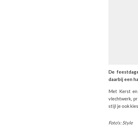
De feestdage
daarbij een h
Met Kerst en 
vlechtwerk, p
stijl je ook ki
Foto’s: Style