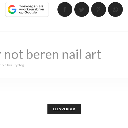
r not beren nail art
r
old beautyblog
LEES VERDER