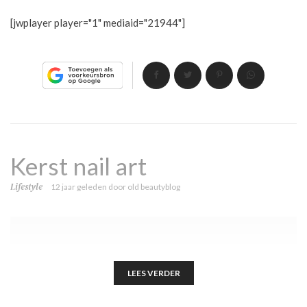
[jwplayer player="1" mediaid="21944"]
Kerst nail art
Lifestyle
12 jaar geleden
door
old beautyblog
LEES VERDER