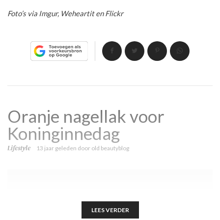
Foto’s via Imgur, Weheartit en Flickr
Oranje nagellak voor
Koninginnedag
Lifestyle
13 jaar geleden
door
old beautyblog
LEES VERDER