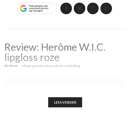
Review: Herôme W.I.C.
lipgloss roze
Reviews
14 jaar geleden
door
admin modeblog
LEES VERDER