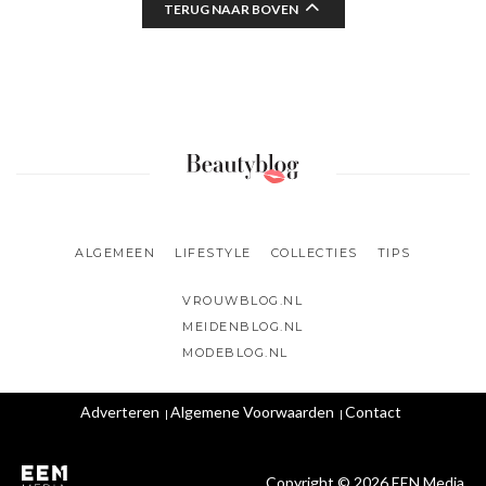
TERUG NAAR BOVEN
ALGEMEEN
LIFESTYLE
COLLECTIES
TIPS
VROUWBLOG.NL
MEIDENBLOG.NL
MODEBLOG.NL
Adverteren
Algemene Voorwaarden
Contact
Copyright © 2026 EEN Media