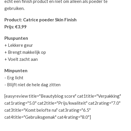
echt een finish product en niet om alleen als poeder te
gebruiken.
Product: Catrice poeder Skin Finish
Prijs: €3,99
Pluspunten
+ Lekkere geur
+ Brengt makkelijk op
+ Voelt zacht aan
Minpunten
- Erg licht
- Blijft niet de hele dag zitten
[easyreview title="Beautyblog score" cat1title="Verpakking"
cat1rating="5.0" cat2title="Prijs/kwaliteit" cat2rating="7.0"
cat3title="Komt belofte na" cat3rating="6.5"
cat4title="Gebruiksgemak" cat4rating="8.0"]