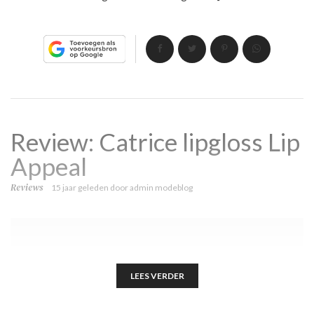
Review: Catrice lipgloss Lip
Appeal
Reviews
15 jaar geleden
door
admin modeblog
LEES VERDER