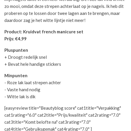
zo mooi, omdat deze strepen achterlaat op je nagels. Ik heb dit
proberen op te lossen door twee lagen aan te brengen, maar
daardoor zag je het witte lijntje niet meer!
Product: Kruidvat french manicure set
Prijs: €4,99
Pluspunten
+ Droogt redelijk snel
+ Bevat hele handige stickers
Minpunten
- Roze lak laat strepen achter
- Vaste hand nodig
- Witte lak is dik
[easyreview title="Beautyblog score" cat1title="Verpakking"
cat1rating="6.0" cat2title="Prijs/kwaliteit" cat2rating="7.0"
cat3title="Komt belofte na" cat3rating="7.0"
cat4title="Gebruiksgemak" cat4rating="7.0" ]