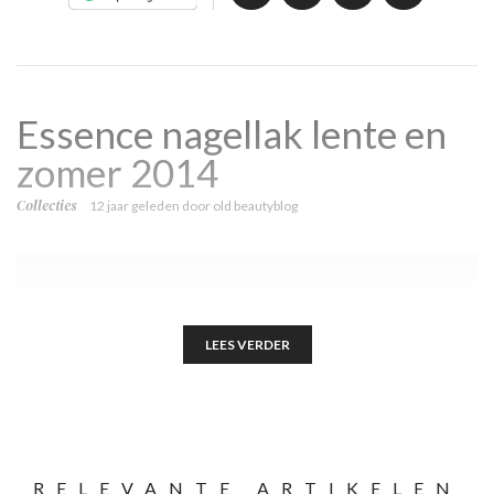
Essence nagellak lente en
zomer 2014
Collecties
12 jaar geleden
door
old beautyblog
LEES VERDER
RELEVANTE ARTIKELEN