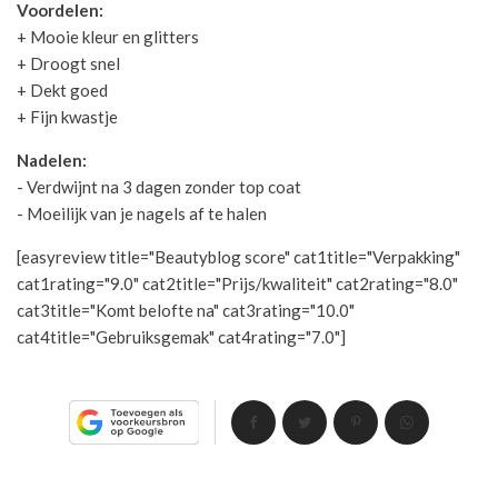
Voordelen:
+ Mooie kleur en glitters
+ Droogt snel
+ Dekt goed
+ Fijn kwastje
Nadelen:
- Verdwijnt na 3 dagen zonder top coat
- Moeilijk van je nagels af te halen
[easyreview title="Beautyblog score" cat1title="Verpakking"
cat1rating="9.0" cat2title="Prijs/kwaliteit" cat2rating="8.0"
cat3title="Komt belofte na" cat3rating="10.0"
cat4title="Gebruiksgemak" cat4rating="7.0"]