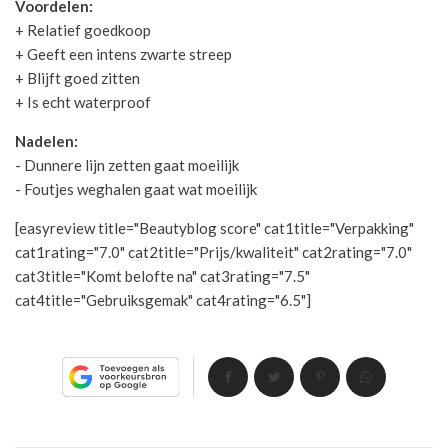
Voordelen:
+ Relatief goedkoop
+ Geeft een intens zwarte streep
+ Blijft goed zitten
+ Is echt waterproof
Nadelen:
- Dunnere lijn zetten gaat moeilijk
- Foutjes weghalen gaat wat moeilijk
[easyreview title="Beautyblog score" cat1title="Verpakking"
cat1rating="7.0" cat2title="Prijs/kwaliteit" cat2rating="7.0"
cat3title="Komt belofte na" cat3rating="7.5"
cat4title="Gebruiksgemak" cat4rating="6.5"]