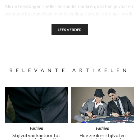
Als de feestdagen sneller en sneller naderen, dan ben je vast en
zeker aan het nadenken over de cadeautjes die je dit jaar in wilt
kopen. Het geschenk moet namelijk goed passen bij de
gelukkige ontvanger, luxe in zijn gepakt en perfect aansluiten
LEES VERDER
op ‘
the most wonderful time of the year
’. Maar aan wat voor
soort cadeautjes kun je dan zoal denken? En met wat voor
soort cadeau heb je vrijwel altijd de zekerheid dat je het op tijd
in huis hebt? Lees vooral verder en laat je inspireren!
RELEVANTE ARTIKELEN
Fashion
Fashion
Stijlvol van kantoor tot
Hoe zie ik er stijlvol en