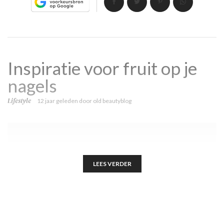
Inspiratie voor fruit op je
nagels
Lifestyle
12 jaar geleden
door
old beautyblog
LEES VERDER