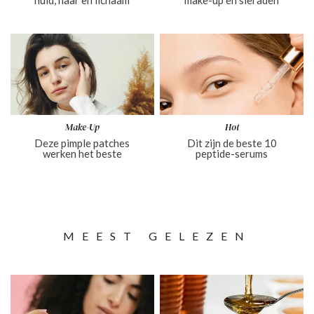
huid, haar en lichaam
make-up en sieraden
Make-Up
Hot
Deze pimple patches
Dit zijn de beste 10
werken het beste
peptide-serum​s
MEEST GELEZEN