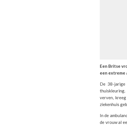
Een Britse vr
een extreme a
De 38-jarige
thuiskleuring
verven, kreeg
ziekenhuis ge
In de ambulanc
de vrouw al e