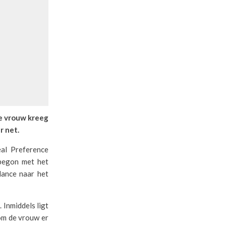
De vrouw kreeg
r net.
al Preference
 begon met het
lance naar het
 Inmiddels ligt
om de vrouw er