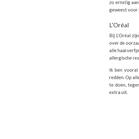
zo ernstig aan
geweest voor h
L’Oréal
Bij L’Oréal z
over de oorzaa
alle haarverfp
allergische rea
Ik ben vooral
redden. Op all
te doen, tegen
extra uit.