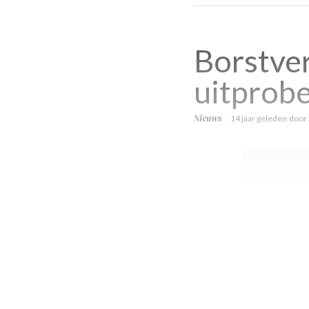
Borstver
uitprob
Nieuws
14 jaar geleden
door