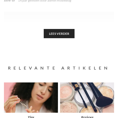
How-to
14 jaar geleden
door
admin modeblog
LEES VERDER
RELEVANTE ARTIKELEN
Tips
Reviews