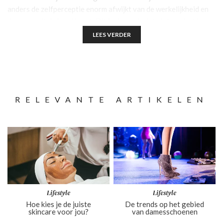
anders de zelfperceptie enorm afwijkt van de werkelijkheid en
daarmee uit de hand loopt. Dit is dan ook niet niets en het kan
grote gevolgen hebben. In dit artikel zullen we je meer
LEES VERDER
vertellen over zelfperceptie door allereerst uit te leggen wat
het is en vervolgens een aantal voorbeelden te schetsen. Tot
slot zullen we aangeven wat je het beste kunt doen als jouw
zelfperceptie of die van iemand anders enorm uit de hand dreigt
te lopen.
RELEVANTE ARTIKELEN
Lifestyle
Lifestyle
Hoe kies je de juiste
De trends op het gebied
skincare voor jou?
van damesschoenen