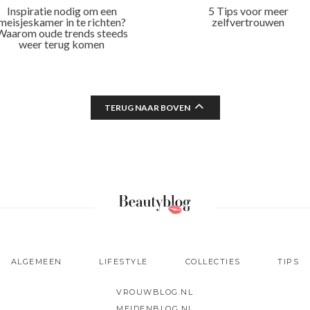
Inspiratie nodig om een
5 Tips voor meer
meisjeskamer in te richten?
zelfvertrouwen
Waarom oude trends steeds
weer terug komen
TERUG NAAR BOVEN
ALGEMEEN
LIFESTYLE
COLLECTIES
TIPS
VROUWBLOG.NL
MEIDENBLOG.NL