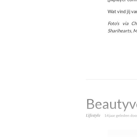
Wat vind jij va
Foto’s via Ch
Sharihearts, 
Beautyv
Lifestyle
14 jaar geleden
doo