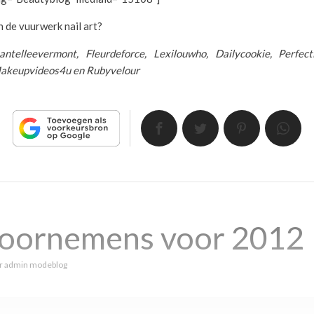
n de vuurwerk nail art?
antelleevermont, Fleurdeforce, Lexilouwho, Dailycookie, Perfecti
Makeupvideos4u en Rubyvelour
oornemens voor 2012
r
admin modeblog